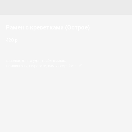
Рамен с креветками (Острое)
420
р.
креветки, лапша удон, грибы шиитаке,
шампиньоны, водоросли, ким чи соус (острый)