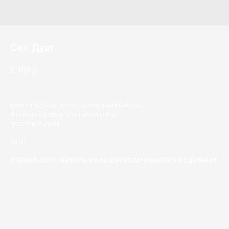
Сет Дуэт
2 100
р.
ролл сливочный лосось, калифорния темпура,
Чиз ролл с крабом, ролл каппа-унаги,
Чиз ролл с угрем;
38 шт.
СОЕВЫЙ СОУС, ИМБИРЬ И ВАСАБИ ОПЛАЧИВАЮТСЯ ОТДЕЛЬНО!!!