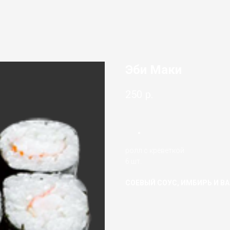
Эби Маки
250
р.
ролл с креветкой
6 шт.
СОЕВЫЙ СОУС, ИМБИРЬ И В