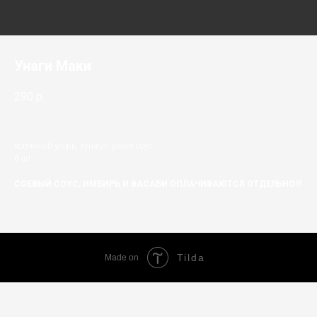
Унаги Маки
290
р.
копченый угорь, кунжут, унаги соус
6 шт.
СОЕВЫЙ СОУС, ИМБИРЬ И ВАСАБИ ОПЛАЧИВАЮТСЯ ОТДЕЛЬНО!!!
Tilda
Made on